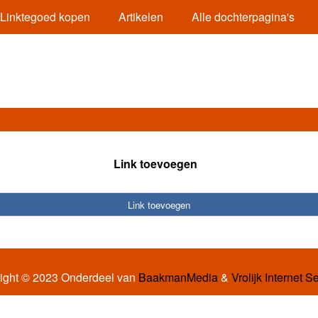
Linktegoed kopen
Artikelen
Alle dochterpagina's
Link toevoegen
Link toevoegen
ight © 2023 Onderdeel van
BaakmanMedia
&
Vrolijk Internet S